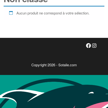
Aucun produit ne correspond à votre sélection.
Faceboo
Insta
Copyright 2026 - Sotalie.com