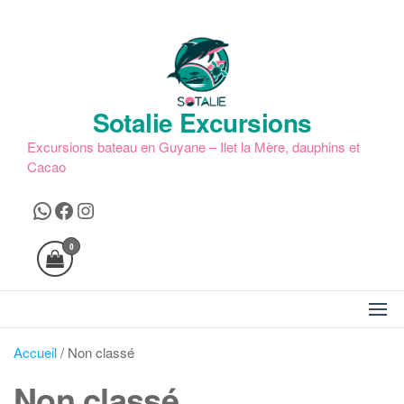
Skip
to
the
content
Sotalie Excursions
Excursions bateau en Guyane – Ilet la Mère, dauphins et
Cacao
WhatsApp
Facebook
Instagram
0
Accueil
/ Non classé
Non classé