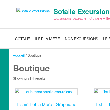
Skip
to
Sotalie Excursion
the
Excursions bateau en Guyane – Ile
content
SOTALIE
ILET LA MÈRE
NOS EXCURSIONS
LE 
Accueil
/ Boutique
Boutique
Showing all 4 results
T-shirt Ilet la Mère : Graphique
T-shirt