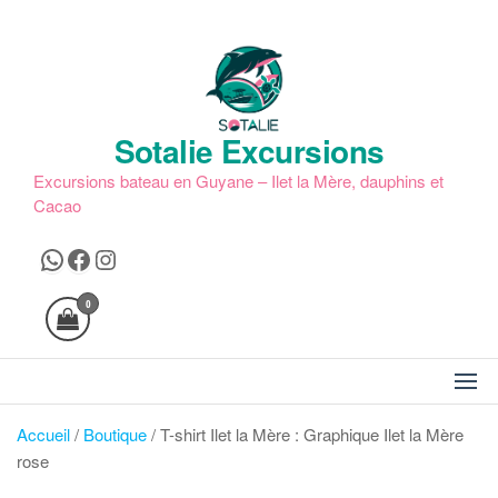
Skip
to
the
content
Sotalie Excursions
Excursions bateau en Guyane – Ilet la Mère, dauphins et
Cacao
WhatsApp
Facebook
Instagram
0
Accueil
/
Boutique
/ T-shirt Ilet la Mère : Graphique Ilet la Mère
rose