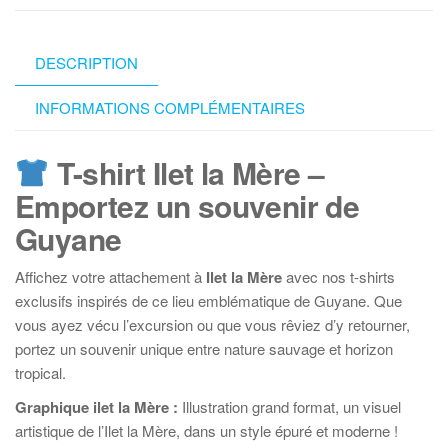
la
Mère
:
DESCRIPTION
Graphique
Ilet
INFORMATIONS COMPLÉMENTAIRES
la
Mère
T-shirt Ilet la Mère –
rose
Emportez un souvenir de
Guyane
Affichez votre attachement à
I
let la Mère
avec nos t-shirts
exclusifs inspirés de ce lieu emblématique de Guyane. Que
vous ayez vécu l’excursion ou que vous rêviez d’y retourner,
portez un souvenir unique entre nature sauvage et horizon
tropical.
Graphique ilet la Mère :
Illustration grand format, un visuel
artistique de l’Ilet la Mère, dans un style épuré et moderne !