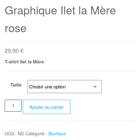
Graphique Ilet la Mère
rose
29,90
€
T-shirt Ilet la Mère
Taille
quantité
Ajouter au panier
de
T-
shirt
Ilet
UGS :
ND
Catégorie :
Boutique