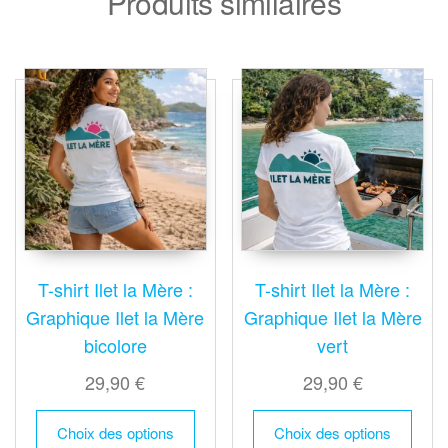
Produits similaires
T-shirt Ilet la Mère :
T-shirt Ilet la Mère :
Graphique Ilet la Mère
Graphique Ilet la Mère
bicolore
vert
29,90
€
29,90
€
Ce
Ce
Choix des options
Choix des options
produit
produ