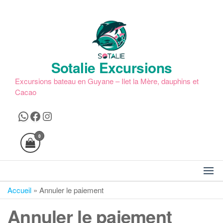
Skip
to
the
content
Sotalie Excursions
Excursions bateau en Guyane – Ilet la Mère, dauphins et
Cacao
WhatsApp
Facebook
Instagram
0
Accueil
»
Annuler le paiement
Annuler le paiement