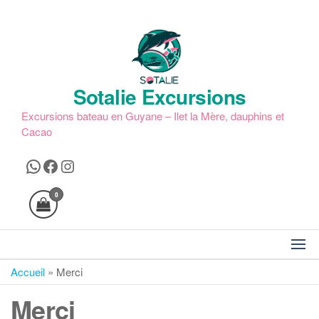
Skip
to
the
content
Sotalie Excursions
Excursions bateau en Guyane – Ilet la Mère, dauphins et
Cacao
WhatsApp
Facebook
Instagram
0
Accueil
»
Merci
Merci